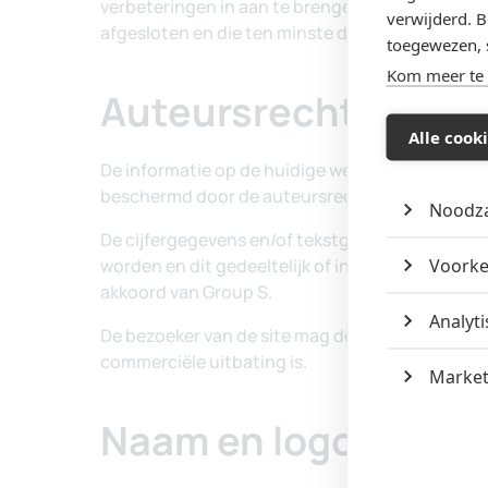
verwijderd. B
toegewezen, s
Kom meer te
Alle cook
Noodza
Voork
Analyt
Market